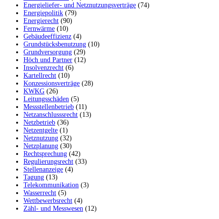
Energieliefer- und Netznutzungsverträge
(74)
Energiepolitik
(79)
Energierecht
(90)
Fernwärme
(10)
Gebäudeeffizienz
(4)
Grundstücksbenutzung
(10)
Grundversorgung
(29)
Höch und Partner
(12)
Insolvenzrecht
(6)
Kartellrecht
(10)
Konzessionsverträge
(28)
KWKG
(26)
Leitungsschäden
(5)
Messstellenbetrieb
(11)
Netzanschlusssrecht
(13)
Netzbetrieb
(36)
Netzentgelte
(1)
Netznutzung
(32)
Netzplanung
(30)
Rechtsprechung
(42)
Regulierungsrecht
(33)
Stellenanzeige
(4)
Tagung
(13)
Telekommunikation
(3)
Wasserrecht
(5)
Wettbewerbsrecht
(4)
Zähl- und Messwesen
(12)