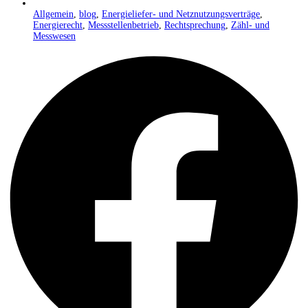
Allgemein
,
blog
,
Energieliefer- und Netznutzungsverträge
,
Energierecht
,
Messstellenbetrieb
,
Rechtsprechung
,
Zähl- und
Messwesen