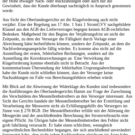
der Höhe etwaiger Nach- oder Rückzahlungen oder auch nur die
Gewissheit, dass der Kunde überhaupt nachträglich in Anspruch genommen
werde.
Aus Sicht des Oberlandesgerichts sei die Klageforderung auch nicht
verjährt. Eine der Regelung aus 17 Abs. 1 Satz 1 StromGVV nachgebildete
Klausel aus den AGB des Liefervertrages begegne keinen AGB-rechtlichen
Bedenken. Maßgebend für den Beginn der Verjährungsfrist sei nicht der
Zeitpunkt, zu dem der Versorger die Fälligkeit durch Vorlage einer
Abrechnung hätte herbeiführen können, sondern der Zeitpunkt, an dem die
Nachforderungsansprüche fällig würden. Es komme also nicht auf die
Ausstellung der ersten, fehlerhaften Rechnungen, sondern auf die
Ausstellung der Korrekturrechnungen an. Eine Verwirkung der
Klageforderung komme ebenfalls nicht in Betracht. Aus der
kommentarlosen Übersendung der fehlerhaften Ursprungsabrechnungen
habe der Kunde nicht schließen können, dass der Versorger keine
Nachzahlungen im Falle von Berechnungsfehlern erheben würde.
Mit Blick auf die Abweisung der Widerklage des Kunden sind insbesondere
die Ausführungen des Oberlandesgerichts Hamm zur Frage der Zurechnung
des Verschuldens des Messstellenbetreibers an den Versorger interessant. Aus
Sicht des Gerichts handele der Messstellenbetreiber bei der Ermittlung und
Verarbeitung der Messwerte nicht als Erfüllungsgehilfe des Versorgers im
Sinne von § 278 BGB. Der Messstellbetreiber erfülle mit der Ablesung der
Messgeräte und der anschließenden Berechnung des Stromverbrauchs eine
eigene Pflicht. Im Übrigen habe der Messstellenbetreiber den Fehler nicht
grob fahrlässig verursacht. Er habe einen schlichten, wenngleich
ungewöhnlichen Rechenfehler begangen, der sich anschließend unverändert
fortgesetzt habe, aber nicht jedem Sachkundigen gleichsam ins Auge habe