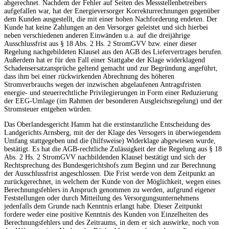
abgerechnet. Nachdem der Fehler auf Seiten des Messstellenbetreibers
aufgefallen war, hat der Energieversorger Korrekturrechnungen gegenüber
dem Kunden ausgestellt, die mit einer hohen Nachforderung endeten. Der
Kunde hat keine Zahlungen an den Versorger geleistet und sich hierbei
neben verschiedenen anderen Einwänden u.a. auf die dreijährige
Ausschlussfrist aus § 18 Abs. 2 Hs. 2 StromGVV bzw. einer dieser
Regelung nachgebildeten Klausel aus den AGB des Liefervertrages berufen.
Außerdem hat er für den Fall einer Stattgabe der Klage widerklagend
Schadensersatzansprüche geltend gemacht und zur Begründung angeführt,
dass ihm bei einer rückwirkenden Abrechnung des höheren
Stromverbrauchs wegen der inzwischen abgelaufenen Antragsfristen
energie- und steuerrechtliche Privilegierungen in Form einer Reduzierung
der EEG-Umlage (im Rahmen der besonderen Ausgleichsregelung) und der
Stromsteuer entgehen würden.
Das Oberlandesgericht Hamm hat die erstinstanzliche Entscheidung des
Landgerichts Arnsberg, mit der der Klage des Versogers in überwiegendem
Umfang stattgegeben und die (hilfsweise) Widerklage abgewiesen wurde,
bestätigt. Es hat die AGB-rechtliche Zulässigkeit der die Regelung aus § 18
Abs. 2 Hs. 2 StromGVV nachbildenden Klausel bestätigt und sich der
Rechtsprechung des Bundesgerichtshofs zum Beginn und zur Berechnung
der Ausschlussfrist angeschlossen. Die Frist werde von dem Zeitpunkt an
zurückgerechnet, in welchem der Kunde von der Möglichkeit, wegen eines
Berechnungsfehlers in Anspruch genommen zu werden, aufgrund eigener
Feststellungen oder durch Mitteilung des Versorgungsunternehmens
jedenfalls dem Grunde nach Kenntnis erlangt habe. Dieser Zeitpunkt
fordere weder eine positive Kenntnis des Kunden von Einzelheiten des
Berechnungsfehlers und des Zeitraums, in dem er sich auswirke, noch von