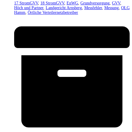
17 StromGVV
,
18 StromGVV
,
EnWG
,
Grundversorgung
,
GVV
,
Höch und Partner
,
Landgericht Arnsberg
,
Messfehler
,
Messung
,
OLG
Hamm
,
Örtliche Verteilernetzbetreiber