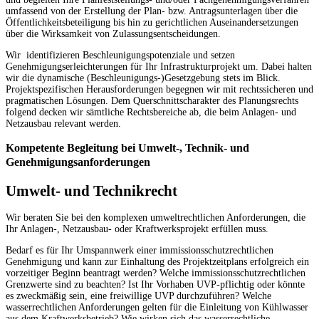
umfassend von der Erstellung der Plan- bzw. Antragsunterlagen über die
Öffentlichkeitsbeteiligung bis hin zu gerichtlichen Auseinandersetzungen
über die Wirksamkeit von Zulassungsentscheidungen.
Wir identifizieren Beschleunigungspotenziale und setzen
Genehmigungserleichterungen für Ihr Infrastrukturprojekt um. Dabei halten
wir die dynamische (Beschleunigungs-)Gesetzgebung stets im Blick.
Projektspezifischen Herausforderungen begegnen wir mit rechtssicheren und
pragmatischen Lösungen. Dem Querschnittscharakter des Planungsrechts
folgend decken wir sämtliche Rechtsbereiche ab, die beim Anlagen- und
Netzausbau relevant werden.
Kompetente Begleitung bei Umwelt-, Technik- und
Genehmigungsanforderungen
Umwelt- und Technikrecht
Wir beraten Sie bei den komplexen umweltrechtlichen Anforderungen, die
Ihr Anlagen-, Netzausbau- oder Kraftwerksprojekt erfüllen muss.
Bedarf es für Ihr Umspannwerk einer immissionsschutzrechtlichen
Genehmigung und kann zur Einhaltung des Projektzeitplans erfolgreich ein
vorzeitiger Beginn beantragt werden? Welche immissionsschutzrechtlichen
Grenzwerte sind zu beachten? Ist Ihr Vorhaben UVP-pflichtig oder könnte
es zweckmäßig sein, eine freiwillige UVP durchzuführen? Welche
wasserrechtlichen Anforderungen gelten für die Einleitung von Kühlwasser
aus dem Kraftwerksbetrieb? Wie wirken sich das wasserrechtliche