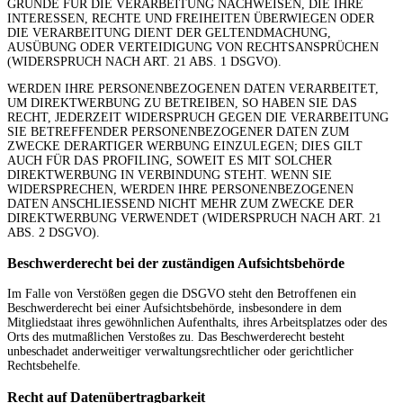
GRÜNDE FÜR DIE VERARBEITUNG NACHWEISEN, DIE IHRE
INTERESSEN, RECHTE UND FREIHEITEN ÜBERWIEGEN ODER
DIE VERARBEITUNG DIENT DER GELTENDMACHUNG,
AUSÜBUNG ODER VERTEIDIGUNG VON RECHTSANSPRÜCHEN
(WIDERSPRUCH NACH ART. 21 ABS. 1 DSGVO).
WERDEN IHRE PERSONENBEZOGENEN DATEN VERARBEITET,
UM DIREKTWERBUNG ZU BETREIBEN, SO HABEN SIE DAS
RECHT, JEDERZEIT WIDERSPRUCH GEGEN DIE VERARBEITUNG
SIE BETREFFENDER PERSONENBEZOGENER DATEN ZUM
ZWECKE DERARTIGER WERBUNG EINZULEGEN; DIES GILT
AUCH FÜR DAS PROFILING, SOWEIT ES MIT SOLCHER
DIREKTWERBUNG IN VERBINDUNG STEHT. WENN SIE
WIDERSPRECHEN, WERDEN IHRE PERSONENBEZOGENEN
DATEN ANSCHLIESSEND NICHT MEHR ZUM ZWECKE DER
DIREKTWERBUNG VERWENDET (WIDERSPRUCH NACH ART. 21
ABS. 2 DSGVO).
Beschwerde­recht bei der zuständigen Aufsichts­behörde
Im Falle von Verstößen gegen die DSGVO steht den Betroffenen ein
Beschwerderecht bei einer Aufsichtsbehörde, insbesondere in dem
Mitgliedstaat ihres gewöhnlichen Aufenthalts, ihres Arbeitsplatzes oder des
Orts des mutmaßlichen Verstoßes zu. Das Beschwerderecht besteht
unbeschadet anderweitiger verwaltungsrechtlicher oder gerichtlicher
Rechtsbehelfe.
Recht auf Daten­übertrag­barkeit