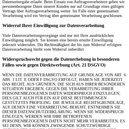
Datenweitergabe erlaubt. Beim Einsatz von Auftragsverarbeitern geben wir
personenbezogene Daten unserer Kunden nur auf Grundlage eines gültigen
Vertrags über Auftragsverarbeitung weiter. Im Falle einer gemeinsamen
Verarbeitung wird ein Vertrag über gemeinsame Verarbeitung geschlossen.
Widerruf Ihrer Einwilligung zur Datenverarbeitung
Viele Datenverarbeitungsvorgänge sind nur mit Ihrer ausdrücklichen
Einwilligung möglich. Sie können eine bereits erteilte Einwilligung
jederzeit widerrufen. Die Rechtmäßigkeit der bis zum Widerruf erfolgten
Datenverarbeitung bleibt vom Widerruf unberührt.
Widerspruchsrecht gegen die Datenerhebung in besonderen
Fällen sowie gegen Direktwerbung (Art. 21 DSGVO)
WENN DIE DATENVERARBEITUNG AUF GRUNDLAGE VON ART. 6
ABS. 1 LIT. E ODER F DSGVO ERFOLGT, HABEN SIE JEDERZEIT
DAS RECHT, AUS GRÜNDEN, DIE SICH AUS IHRER BESONDEREN
SITUATION ERGEBEN, GEGEN DIE VERARBEITUNG IHRER
PERSONENBEZOGENEN DATEN WIDERSPRUCH EINZULEGEN;
DIES GILT AUCH FÜR EIN AUF DIESE BESTIMMUNGEN
GESTÜTZTES PROFILING. DIE JEWEILIGE RECHTSGRUNDLAGE,
AUF DENEN EINE VERARBEITUNG BERUHT, ENTNEHMEN SIE
DIESER DATENSCHUTZERKLÄRUNG. WENN SIE WIDERSPRUCH
EINLEGEN, WERDEN WIR IHRE BETROFFENEN
PERSONENBEZOGENEN DATEN NICHT MEHR VERARBEITEN, ES
SEI DENN, WIR KÖNNEN ZWINGENDE SCHUTZWÜRDIGE