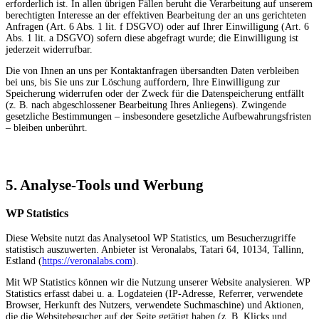
erforderlich ist. In allen übrigen Fällen beruht die Verarbeitung auf unserem
berechtigten Interesse an der effektiven Bearbeitung der an uns gerichteten
Anfragen (Art. 6 Abs. 1 lit. f DSGVO) oder auf Ihrer Einwilligung (Art. 6
Abs. 1 lit. a DSGVO) sofern diese abgefragt wurde; die Einwilligung ist
jederzeit widerrufbar.
Die von Ihnen an uns per Kontaktanfragen übersandten Daten verbleiben
bei uns, bis Sie uns zur Löschung auffordern, Ihre Einwilligung zur
Speicherung widerrufen oder der Zweck für die Datenspeicherung entfällt
(z. B. nach abgeschlossener Bearbeitung Ihres Anliegens). Zwingende
gesetzliche Bestimmungen – insbesondere gesetzliche Aufbewahrungsfristen
– bleiben unberührt.
5. Analyse-Tools und Werbung
WP Statistics
Diese Website nutzt das Analysetool WP Statistics, um Besucherzugriffe
statistisch auszuwerten. Anbieter ist Veronalabs, Tatari 64, 10134, Tallinn,
Estland (
https://veronalabs.com
).
Mit WP Statistics können wir die Nutzung unserer Website analysieren. WP
Statistics erfasst dabei u. a. Logdateien (IP-Adresse, Referrer, verwendete
Browser, Herkunft des Nutzers, verwendete Suchmaschine) und Aktionen,
die die Websitebesucher auf der Seite getätigt haben (z. B. Klicks und