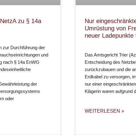
NetzA zu § 14a
Nur eingeschränkte
Umrüstung von Frei
neuer Ladepunkte f
n zur Durchführung der
brauchseinrichtungen und
Das Amtsgericht Trier (Az.
ng nach § 14a EnWG
Entscheidung des Netzbetr
deseinheitliche
zurückzubauen und die a
Erdkabel zu versorgen, i
r Gewährleistung der
nur einer eingeschränkten 
tsversorgungssystems
Klägerin waren aufgrund d
rn oder
WEITERLESEN »