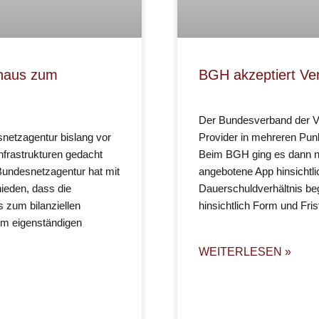
nhaus zum
BGH akzeptiert Ver
Der Bundesverband der Ve
etzagentur bislang vor
Provider in mehreren Pu
nfrastrukturen gedacht
Beim BGH ging es dann nu
 Bundesnetzagentur hat mit
angebotene App hinsichtli
ieden, dass die
Dauerschuldverhältnis be
 zum bilanziellen
hinsichtlich Form und Fri
um eigenständigen
WEITERLESEN »