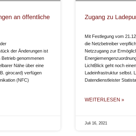
gen an öffentliche
Zugang zu Ladepu
Mit Festlegung vom 21.12
der
die Netzbetreiber verpfli
tück der Änderungen ist
Netzzugang zur Ermöglich
 in Betrieb genommenen
Energiemengenzuordnung 
elbarer Nähe über eine
LichtBlick geht noch eine
.B. girocard) verfügen
Ladeinfrastruktur selbst.
ikation (NFC)
Datendienstleister Statis
WEITERLESEN »
Juli 16, 2021