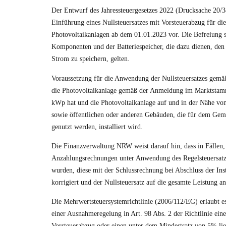
Der Entwurf des Jahressteuergesetzes 2022 (
Drucksache 20/
Einführung eines Nullsteuersatzes mit Vorsteuerabzug für die
Photovoltaikanlagen ab dem 01.01.2023 vor. Die Befreiung so
Komponenten und der Batteriespeicher, die dazu dienen, den
Strom zu speichern, gelten.
Voraussetzung für die Anwendung der Nullsteuersatzes gemäß
die Photovoltaikanlage gemäß der Anmeldung im Marktstamm
kWp hat und die Photovoltaikanlage auf und in der Nähe 
sowie öffentlichen oder anderen Gebäuden, die für dem Gem
genutzt werden, installiert wird.
Die
Finanzverwaltung NRW
weist darauf hin, dass in Fällen
Anzahlungsrechnungen unter Anwendung des Regelsteuersatz
wurden, diese mit der Schlussrechnung bei Abschluss der Ins
korrigiert und der Nullsteuersatz auf die gesamte Leistung a
Die Mehrwertsteuersystemrichtlinie (2006/112/EG) erlaubt e
einer Ausnahmeregelung in Art. 98 Abs. 2 der Richtlinie ein
Vorsteuerabzug oder einen unter dem Mindestsatz von 5% li