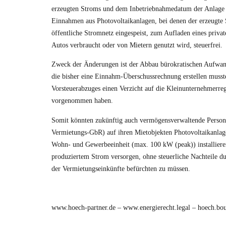
erzeugten Stroms und dem Inbetriebnahmedatum der Anlage 
Einnahmen aus Photovoltaikanlagen, bei denen der erzeugte 
öffentliche Stromnetz eingespeist, zum Aufladen eines privat
Autos verbraucht oder von Mietern genutzt wird, steuerfrei.
Zweck der Änderungen ist der Abbau bürokratischen Aufwand
die bisher eine Einnahm-Überschussrechnung erstellen muss
Vorsteuerabzuges einen Verzicht auf die Kleinunternehmerre
vorgenommen haben.
Somit könnten zukünftig auch vermögensverwaltende Persone
Vermietungs-GbR) auf ihren Mietobjekten Photovoltaikanlag
Wohn- und Gewerbeeinheit (max. 100 kW (peak)) installieren
produziertem Strom versorgen, ohne steuerliche Nachteile du
der Vermietungseinkünfte befürchten zu müssen.
www.hoech-partner.de
–
www.energierecht.legal
–
hoech.bou