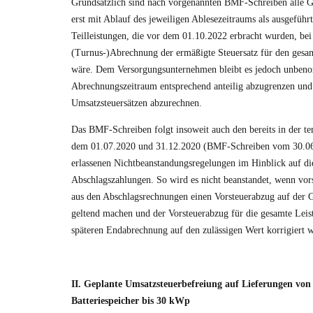
Grundsätzlich sind nach vorgenannten BMF-Schreiben alle 
erst mit Ablauf des jeweiligen Ablesezeitraums als ausgeführ
Teilleistungen, die vor dem 01.10.2022 erbracht wurden, bei
(Turnus-)Abrechnung der ermäßigte Steuersatz für den ges
wäre. Dem Versorgungsunternehmen bleibt es jedoch unben
Abrechnungszeitraum entsprechend anteilig abzugrenzen und 
Umsatzsteuersätzen abzurechnen.
Das BMF-Schreiben folgt insoweit auch den bereits in der 
dem 01.07.2020 und 31.12.2020 (BMF-Schreiben vom 30.0
erlassenen Nichtbeanstandungsregelungen im Hinblick auf d
Abschlagszahlungen. So wird es nicht beanstandet, wenn vo
aus den Abschlagsrechnungen einen Vorsteuerabzug auf der 
geltend machen und der Vorsteuerabzug für die gesamte Leis
späteren Endabrechnung auf den zulässigen Wert korrigiert w
II. Geplante Umsatzsteuerbefreiung auf Lieferungen von
Batteriespeicher bis 30 kWp