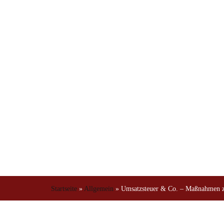
Startseite
»
Allgemein
»
Umsatzsteuer & Co. – Maßnahmen z