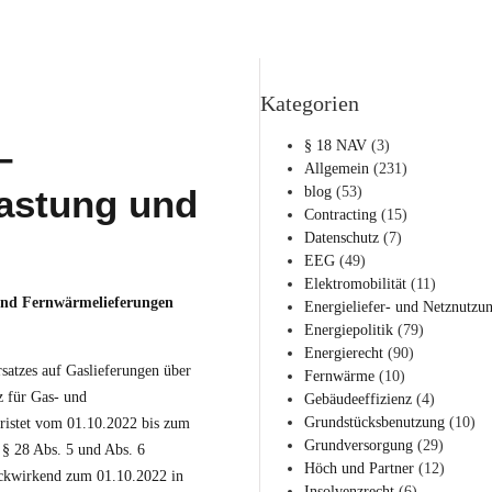
Kategorien
–
§ 18 NAV
(3)
Allgemein
(231)
astung und
blog
(53)
Contracting
(15)
Datenschutz
(7)
EEG
(49)
Elektromobilität
(11)
 und Fernwärmelieferungen
Energieliefer- und Netznutzu
Energiepolitik
(79)
Energierecht
(90)
satzes auf Gaslieferungen über
Fernwärme
(10)
z für Gas- und
Gebäudeeffizienz
(4)
Grundstücksbenutzung
(10)
ristet vom 01.10.2022 bis zum
Grundversorgung
(29)
 § 28 Abs. 5 und Abs. 6
Höch und Partner
(12)
ückwirkend zum 01.10.2022 in
Insolvenzrecht
(6)