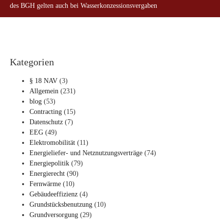
des BGH gelten auch bei Wasserkonzessionsvergaben
Kategorien
§ 18 NAV
(3)
Allgemein
(231)
blog
(53)
Contracting
(15)
Datenschutz
(7)
EEG
(49)
Elektromobilität
(11)
Energieliefer- und Netznutzungsverträge
(74)
Energiepolitik
(79)
Energierecht
(90)
Fernwärme
(10)
Gebäudeeffizienz
(4)
Grundstücksbenutzung
(10)
Grundversorgung
(29)