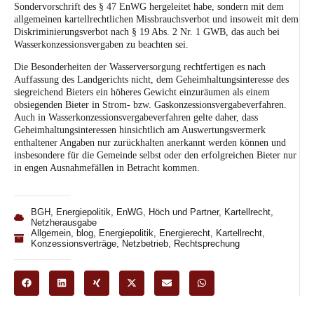
Sondervorschrift des § 47 EnWG hergeleitet habe, sondern mit dem
allgemeinen kartellrechtlichen Missbrauchsverbot und insoweit mit dem
Diskriminierungsverbot nach § 19 Abs. 2 Nr. 1 GWB, das auch bei
Wasserkonzessionsvergaben zu beachten sei.
Die Besonderheiten der Wasserversorgung rechtfertigen es nach
Auffassung des Landgerichts nicht, dem Geheimhaltungsinteresse des
siegreichend Bieters ein höheres Gewicht einzuräumen als einem
obsiegenden Bieter in Strom- bzw. Gaskonzessionsvergabeverfahren.
Auch in Wasserkonzessionsvergabeverfahren gelte daher, dass
Geheimhaltungsinteressen hinsichtlich am Auswertungsvermerk
enthaltener Angaben nur zurückhalten anerkannt werden können und
insbesondere für die Gemeinde selbst oder den erfolgreichen Bieter nur
in engen Ausnahmefällen in Betracht kommen.
BGH
,
Energiepolitik
,
EnWG
,
Höch und Partner
,
Kartellrecht
,
Netzherausgabe
Allgemein
,
blog
,
Energiepolitik
,
Energierecht
,
Kartellrecht
,
Konzessionsverträge
,
Netzbetrieb
,
Rechtsprechung