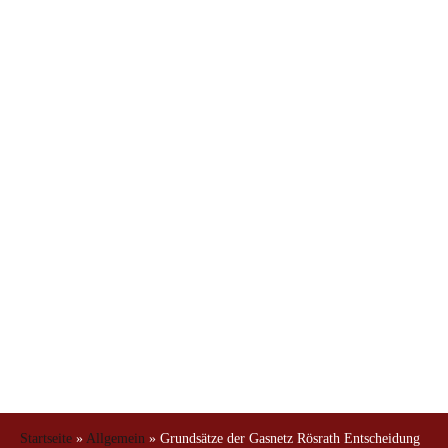
Entscheidung des
BGH gelten auch bei
Wasserkonzessionsve
Startseite
»
Allgemein
»
Grundsätze der Gasnetz Rösrath Entscheidung