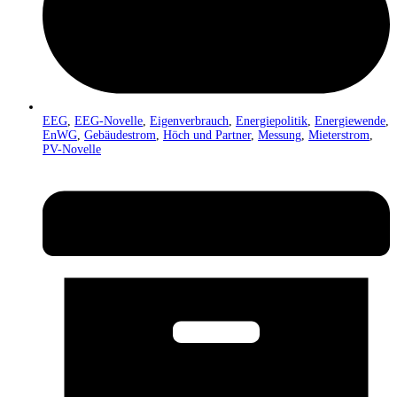
EEG
,
EEG-Novelle
,
Eigenverbrauch
,
Energiepolitik
,
Energiewende
,
EnWG
,
Gebäudestrom
,
Höch und Partner
,
Messung
,
Mieterstrom
,
PV-Novelle