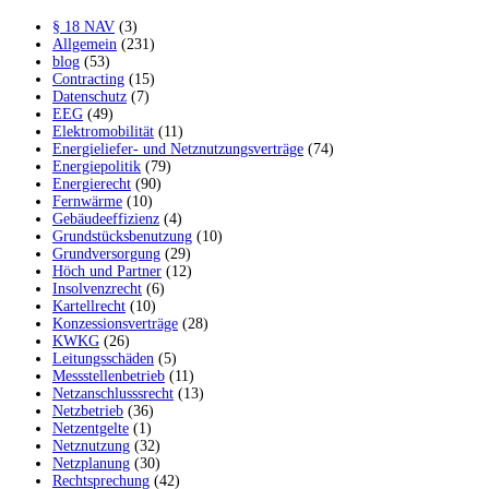
§ 18 NAV
(3)
Allgemein
(231)
blog
(53)
Contracting
(15)
Datenschutz
(7)
EEG
(49)
Elektromobilität
(11)
Energieliefer- und Netznutzungsverträge
(74)
Energiepolitik
(79)
Energierecht
(90)
Fernwärme
(10)
Gebäudeeffizienz
(4)
Grundstücksbenutzung
(10)
Grundversorgung
(29)
Höch und Partner
(12)
Insolvenzrecht
(6)
Kartellrecht
(10)
Konzessionsverträge
(28)
KWKG
(26)
Leitungsschäden
(5)
Messstellenbetrieb
(11)
Netzanschlusssrecht
(13)
Netzbetrieb
(36)
Netzentgelte
(1)
Netznutzung
(32)
Netzplanung
(30)
Rechtsprechung
(42)