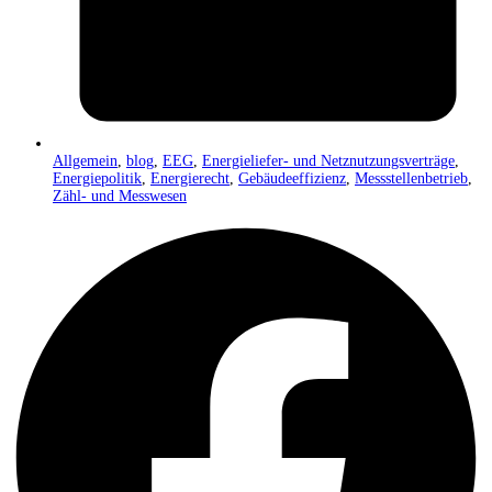
Allgemein
,
blog
,
EEG
,
Energieliefer- und Netznutzungsverträge
,
Energiepolitik
,
Energierecht
,
Gebäudeeffizienz
,
Messstellenbetrieb
,
Zähl- und Messwesen