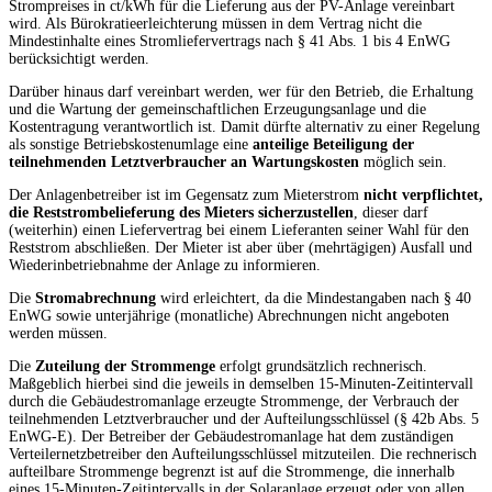
Strompreises in ct/kWh für die Lieferung aus der PV-Anlage vereinbart
wird. Als Bürokratieerleichterung müssen in dem Vertrag nicht die
Mindestinhalte eines Stromliefervertrags nach § 41 Abs. 1 bis 4 EnWG
berücksichtigt werden.
Darüber hinaus darf vereinbart werden, wer für den Betrieb, die Erhaltung
und die Wartung der gemeinschaftlichen Erzeugungsanlage und die
Kostentragung verantwortlich ist. Damit dürfte alternativ zu einer Regelung
als sonstige Betriebskostenumlage eine
anteilige Beteiligung der
teilnehmenden Letztverbraucher an Wartungskosten
möglich sein.
Der Anlagenbetreiber ist im Gegensatz zum Mieterstrom
nicht verpflichtet,
die Reststrombelieferung des Mieters sicherzustellen
, dieser darf
(weiterhin) einen Liefervertrag bei einem Lieferanten seiner Wahl für den
Reststrom abschließen. Der Mieter ist aber über (mehrtägigen) Ausfall und
Wiederinbetriebnahme der Anlage zu informieren.
Die
Stromabrechnung
wird erleichtert, da die Mindestangaben nach § 40
EnWG sowie unterjährige (monatliche) Abrechnungen nicht angeboten
werden müssen.
Die
Zuteilung der Strommenge
erfolgt grundsätzlich rechnerisch.
Maßgeblich hierbei sind die jeweils in demselben 15-Minuten-Zeitintervall
durch die Gebäudestromanlage erzeugte Strommenge, der Verbrauch der
teilnehmenden Letztverbraucher und der Aufteilungsschlüssel (§ 42b Abs. 5
EnWG-E). Der Betreiber der Gebäudestromanlage hat dem zuständigen
Verteilernetzbetreiber den Aufteilungsschlüssel mitzuteilen. Die rechnerisch
aufteilbare Strommenge begrenzt ist auf die Strommenge, die innerhalb
eines 15-Minuten-Zeitintervalls in der Solaranlage erzeugt oder von allen