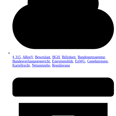
§ 315
,
ARegV
,
Beweislast
,
BGH
,
Billigkeit
,
Bundesnetzagentur
,
Bundesverfassungsgericht
,
Energiepolitik
,
EnWG
,
Genehmigung
,
Kartellrecht
,
Netzentgelte
,
Regulierung