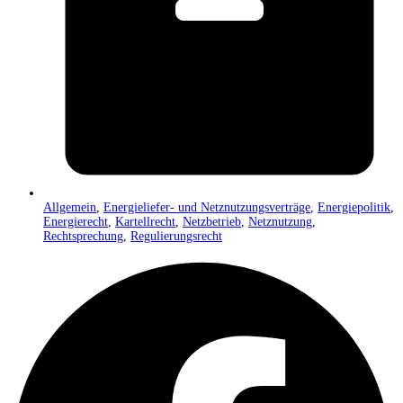
Allgemein
,
Energieliefer- und Netznutzungsverträge
,
Energiepolitik
,
Energierecht
,
Kartellrecht
,
Netzbetrieb
,
Netznutzung
,
Rechtsprechung
,
Regulierungsrecht