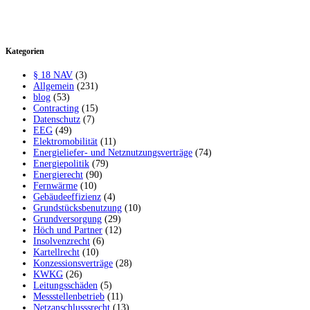
Kategorien
§ 18 NAV
(3)
Allgemein
(231)
blog
(53)
Contracting
(15)
Datenschutz
(7)
EEG
(49)
Elektromobilität
(11)
Energieliefer- und Netznutzungsverträge
(74)
Energiepolitik
(79)
Energierecht
(90)
Fernwärme
(10)
Gebäudeeffizienz
(4)
Grundstücksbenutzung
(10)
Grundversorgung
(29)
Höch und Partner
(12)
Insolvenzrecht
(6)
Kartellrecht
(10)
Konzessionsverträge
(28)
KWKG
(26)
Leitungsschäden
(5)
Messstellenbetrieb
(11)
Netzanschlusssrecht
(13)