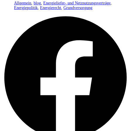
Allgemein
,
blog
,
Energieliefer- und Netznutzungsverträge
,
Energiepolitik
,
Energierecht
,
Grundversorgung