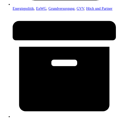
Energiepolitik
,
EnWG
,
Grundversorgung
,
GVV
,
Höch und Partner