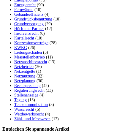
Energiepolitik
(79)
Energierecht
(90)
Fernwärme
(10)
Gebäudeeffizienz
(4)
Grundstücksbenutzung
(10)
Grundversorgung
(29)
Höch und Partner
(12)
Insolvenzrecht
(6)
Kartellrecht
(10)
Konzessionsverträge
(28)
KWKG
(26)
Leitungsschäden
(5)
Messstellenbetrieb
(11)
Netzanschlusssrecht
(13)
Netzbetrieb
(36)
Netzentgelte
(1)
Netznutzung
(32)
Netzplanung
(30)
Rechtsprechung
(42)
Regulierungsrecht
(33)
Stellenanzeige
(4)
Tagung
(13)
Telekommunikation
(3)
Wasserrecht
(5)
Wettbewerbsrecht
(4)
Zähl- und Messwesen
(12)
Entdecken Sie spannende Artikel