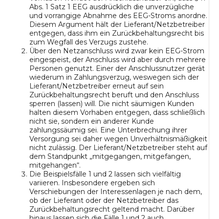
Abs. 1 Satz 1 EEG
ausdrücklich die unverzügliche
und vorrangige Abnahme des EEG-Stroms anordne.
Diesem Argument hält der Lieferant/Netzbetreiber
entgegen, dass ihm ein Zurückbehaltungsrecht bis
zum Wegfall des Verzugs zustehe.
Über den Netzanschluss wird zwar kein EEG-Strom
eingespeist, der Anschluss wird aber durch mehrere
Personen genutzt. Einer der Anschlussnutzer gerät
wiederum in Zahlungsverzug, weswegen sich der
Lieferant/Netzbetreiber erneut auf sein
Zurückbehaltungsrecht beruft und den Anschluss
sperren (lassen) will. Die nicht säumigen Kunden
halten diesem Vorhaben entgegen, dass schließlich
nicht sie, sondern ein anderer Kunde
zahlungssäumig sei. Eine Unterbrechung ihrer
Versorgung sei daher wegen Unverhältnismäßigkeit
nicht zulässig. Der Lieferant/Netzbetreiber steht auf
dem Standpunkt „mitgegangen, mitgefangen,
mitgehangen“.
Die Beispielsfälle 1 und 2 lassen sich vielfältig
variieren. Insbesondere ergeben sich
Verschiebungen der Interessenlagen je nach dem,
ob der Lieferant oder der Netzbetreiber das
Zurückbehaltungsrecht geltend macht. Darüber
hinaus lassen sich die Fälle 1 und 2 auch