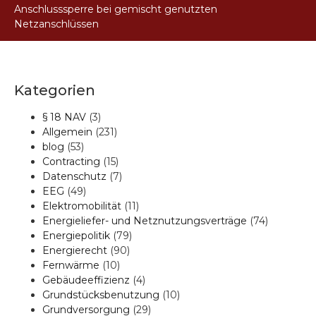
Anschlusssperre bei gemischt genutzten
Netzanschlüssen
Kategorien
§ 18 NAV
(3)
Allgemein
(231)
blog
(53)
Contracting
(15)
Datenschutz
(7)
EEG
(49)
Elektromobilität
(11)
Energieliefer- und Netznutzungsverträge
(74)
Energiepolitik
(79)
Energierecht
(90)
Fernwärme
(10)
Gebäudeeffizienz
(4)
Grundstücksbenutzung
(10)
Grundversorgung
(29)