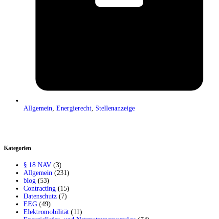
Allgemein
,
Energierecht
,
Stellenanzeige
Kategorien
§ 18 NAV
(3)
Allgemein
(231)
blog
(53)
Contracting
(15)
Datenschutz
(7)
EEG
(49)
Elektromobilität
(11)