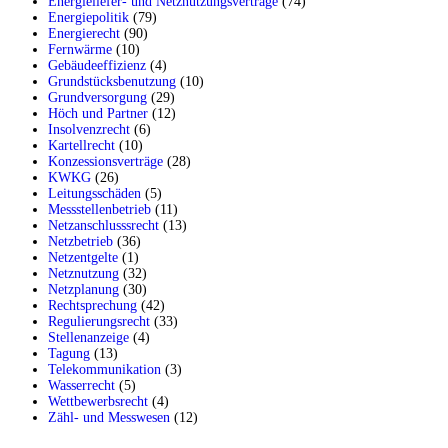
Energieliefer- und Netznutzungsverträge
(74)
Energiepolitik
(79)
Energierecht
(90)
Fernwärme
(10)
Gebäudeeffizienz
(4)
Grundstücksbenutzung
(10)
Grundversorgung
(29)
Höch und Partner
(12)
Insolvenzrecht
(6)
Kartellrecht
(10)
Konzessionsverträge
(28)
KWKG
(26)
Leitungsschäden
(5)
Messstellenbetrieb
(11)
Netzanschlusssrecht
(13)
Netzbetrieb
(36)
Netzentgelte
(1)
Netznutzung
(32)
Netzplanung
(30)
Rechtsprechung
(42)
Regulierungsrecht
(33)
Stellenanzeige
(4)
Tagung
(13)
Telekommunikation
(3)
Wasserrecht
(5)
Wettbewerbsrecht
(4)
Zähl- und Messwesen
(12)