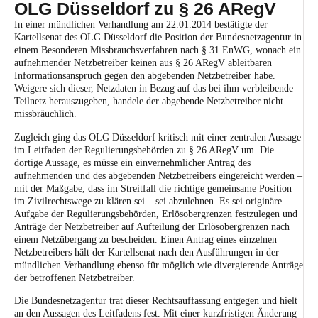
OLG Düsseldorf zu § 26 ARegV
In einer mündlichen Verhandlung am 22.01.2014 bestätigte der
Kartellsenat des
OLG Düsseldorf
die Position der
Bundesnetzagentur
in
einem Besonderen Missbrauchsverfahren nach
§ 31 EnWG
, wonach ein
aufnehmender Netzbetreiber keinen aus
§ 26 ARegV
ableitbaren
Informationsanspruch gegen den abgebenden Netzbetreiber habe.
Weigere sich dieser, Netzdaten in Bezug auf das bei ihm verbleibende
Teilnetz herauszugeben, handele der abgebende Netzbetreiber nicht
missbräuchlich.
Zugleich ging das OLG Düsseldorf kritisch mit einer zentralen Aussage
im Leitfaden der Regulierungsbehörden zu § 26 ARegV um. Die
dortige Aussage, es müsse ein einvernehmlicher Antrag des
aufnehmenden und des abgebenden Netzbetreibers eingereicht werden –
mit der Maßgabe, dass im Streitfall die richtige gemeinsame Position
im Zivilrechtswege zu klären sei – sei abzulehnen. Es sei originäre
Aufgabe der Regulierungsbehörden, Erlösobergrenzen festzulegen und
Anträge der Netzbetreiber auf Aufteilung der Erlösobergrenzen nach
einem Netzübergang zu bescheiden. Einen Antrag eines einzelnen
Netzbetreibers hält der Kartellsenat nach den Ausführungen in der
mündlichen Verhandlung ebenso für möglich wie divergierende Anträge
der betroffenen Netzbetreiber.
Die Bundesnetzagentur trat dieser Rechtsauffassung entgegen und hielt
an den Aussagen des Leitfadens fest. Mit einer kurzfristigen Änderung