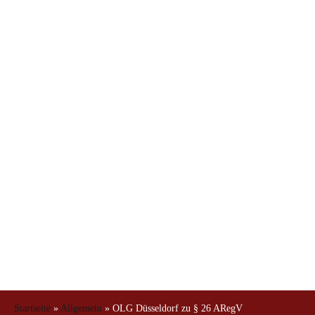
26 ARegV
Startseite
»
Allgemein
»
OLG Düsseldorf zu § 26 ARegV