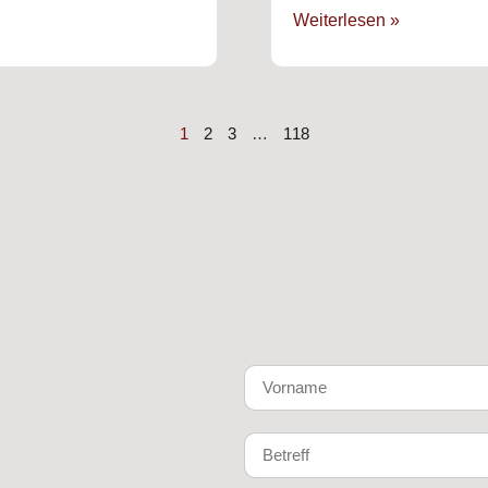
Weiterlesen »
1
2
3
…
118