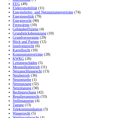
EEG
(49)
Elektromobilität
(11)
Energieliefer- und Netznutzungsverträge
(74)
Energiepolitik
(79)
Energierecht
(90)
Fernwärme
(10)
Gebäudeeffizienz
(4)
Grundstücksbenutzung
(10)
Grundversorgung
(29)
Höch und Partner
(12)
Insolvenzrecht
(6)
Kartellrecht
(10)
Konzessionsverträge
(28)
KWKG
(26)
Leitungsschäden
(5)
Messstellenbetrieb
(11)
Netzanschlusssrecht
(13)
Netzbetrieb
(36)
Netzentgelte
(1)
Netznutzung
(32)
Netzplanung
(30)
Rechtsprechung
(42)
Regulierungsrecht
(33)
Stellenanzeige
(4)
Tagung
(13)
Telekommunikation
(3)
Wasserrecht
(5)
Wettbewerbsrecht
(4)