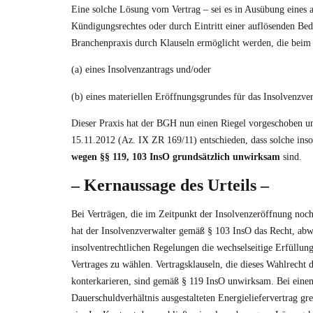
Eine solche Lösung vom Vertrag – sei es in Ausübung eines 
Kündigungsrechtes oder durch Eintritt einer auflösenden Bedi
Branchenpraxis durch Klauseln ermöglicht werden, die beim
(a) eines Insolvenzantrags und/oder
(b) eines materiellen Eröffnungsgrundes für das Insolvenzver
Dieser Praxis hat der BGH nun einen Riegel vorgeschoben u
15.11.2012 (Az. IX ZR 169/11)
entschieden, dass solche in
wegen §§
119
,
103
InsO grundsätzlich unwirksam
sind.
– Kernaussage des Urteils –
Bei Verträgen, die im Zeitpunkt der Insolvenzeröffnung noch n
hat der Insolvenzverwalter gemäß § 103 InsO das Recht, ab
insolventrechtlichen Regelungen die wechselseitige Erfüllun
Vertrages zu wählen. Vertragsklauseln, die dieses Wahlrecht 
konterkarieren, sind gemäß § 119 InsO unwirksam. Bei einem
Dauerschuldverhältnis ausgestalteten Energieliefervertrag gr