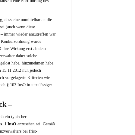
lauseln eine Fortführung des
g, dass eine unmittelbar an die
sei (auch wenn diese
d – immer wieder anzutreffen war
ur Konkursordnung wurde
sO ihre Wirkung erst ab dem
verwalter daher solche
usgelöst habe, hinzunehmen habe.
m 15.11.2012 nun jedoch
ich vorgelagerte Kriterien wie
ach § 103 InsO in unzulässiger
ck –
ob ein typischer
s. 1 InsO
anzusehen sei. Gemäß
zverwalters bei frist-