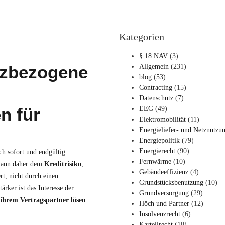
Kategorien
§ 18 NAV
(3)
nzbezogene
Allgemein
(231)
blog
(53)
Contracting
(15)
Datenschutz
(7)
n für
EEG
(49)
Elektromobilität
(11)
Energieliefer- und Netznutzu
Energiepolitik
(79)
Energierecht
(90)
ch sofort und endgültig
Fernwärme
(10)
 kann daher dem
Kreditrisiko
,
Gebäudeeffizienz
(4)
ert, nicht durch einen
Grundstücksbenutzung
(10)
rker ist das Interesse der
Grundversorgung
(29)
 ihrem Vertragspartner lösen
Höch und Partner
(12)
Insolvenzrecht
(6)
Kartellrecht
(10)