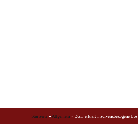
Energielief
Startseite
»
Allgemein
»
BGH erklärt insolvenzbezogene Lösu