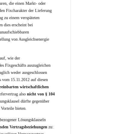
ren, die einen Markt- oder
den Fixcharakter der Lieferung
ng zu einem verspäteten
n dies erscheint bei
 unaufschiebbaren
ellung von Ausgleichsenergie
auf, wie der
es Fixgeschäfts auszugleichen
aglich weder ausgeschlossen
s vom 15.11.2012 auf diesen
reinbarten wirtschaftlichen
fervertrag also
nicht von
§ 104
sungsklausel dürfte gegenüber
Vorteile bieten.
bezogener Lösungsklauseln
enden Vertragsbeziehungen
zu: