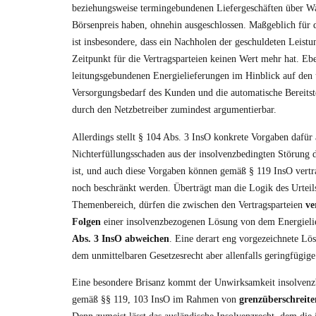
beziehungsweise termingebundenen Liefergeschäften über Wa
Börsenpreis haben, ohnehin ausgeschlossen. Maßgeblich für 
ist insbesondere, dass ein Nachholen der geschuldeten Leistu
Zeitpunkt für die Vertragsparteien keinen Wert mehr hat. Ebe
leitungsgebundenen Energielieferungen im Hinblick auf den
Versorgungsbedarf des Kunden und die automatische Bereitst
durch den Netzbetreiber zumindest argumentierbar.
Allerdings stellt § 104 Abs. 3 InsO konkrete Vorgaben dafür 
Nichterfüllungsschaden aus der insolvenzbedingten Störung d
ist, und auch diese Vorgaben können gemäß § 119 InsO vertr
noch beschränkt werden. Überträgt man die Logik des Urteil
Themenbereich, dürfen die zwischen den Vertragsparteien
ve
Folgen
einer insolvenzbezogenen Lösung von dem Energielie
Abs. 3 InsO abweichen
. Eine derart eng vorgezeichnete Lö
dem unmittelbaren Gesetzesrecht aber allenfalls geringfügige 
Eine besondere Brisanz kommt der Unwirksamkeit insolvenz
gemäß §§ 119, 103 InsO im Rahmen von
grenzüberschreit