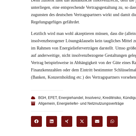
Denn zumeist lässt das ausländische Insolvenzrecht, dem die 
unterliegen, eine entsprechende Vertragsgestaltung zu, so das
zugunsten des deutschen Vertragspartners wirkt und damit d
Regelungsgefüges gefährdet.
Letztlich wird man wohl akzeptieren müssen, dass die (allei
insolvenzbezogener Lösungsklauseln kein taugliches Mittel z
im Rahmen von Energielieferverträgen darstellt. Umso größe
auf anderweitige, nicht insolvenzbezogene Gestaltungen gel
Vertrag beispielsweise in Abhängigkeit von der Güte eines Ra
Finanzkennzahlen oder dem Eintritt bestimmter Schlüsselm
(Banken, Konzernholding etc.) des Vertragspartners vorsehen
BGH
,
EFET
,
Energiehandel
,
Insolvenz
,
Kreditrisiko
,
Kündig
Allgemein
,
Energieliefer- und Netznutzungsverträge