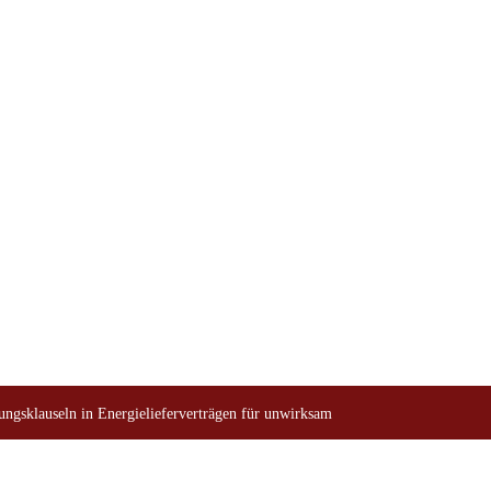
erverträgen für
ngsklauseln in Energielieferverträgen für unwirksam