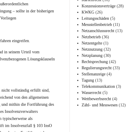
außerordentlichen
Konzessionsverträge
(28)
ngung – sollte in der bisherigen
KWKG
(26)
 Vorliegen
Leitungsschäden
(5)
Messstellenbetrieb
(11)
Netzanschlusssrecht
(13)
Netzbetrieb
(36)
fahren eingreifen.
Netzentgelte
(1)
Netznutzung
(32)
nd in seinem
Urteil vom
Netzplanung
(30)
solvenzbezogenen Lösungsklauseln
Rechtsprechung
(42)
Regulierungsrecht
(33)
Stellenanzeige
(4)
Tagung
(13)
Telekommunikation
(3)
icht vollständig erfüllt sind,
Wasserrecht
(5)
weichend von den allgemeinen
Wettbewerbsrecht
(4)
g und mithin die Fortführung des
Zähl- und Messwesen
(12)
des Insolvenzverwalters
 typischerweise als
eift im Insolvenzfall § 103 InsO