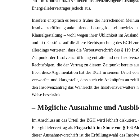
ein. Im Kontrast dazu schließen insolvenzbezogene Lösungsk
Energieliefervertrages jedoch aus.
Insofern entsprach es bereits früher der herrschenden Meinun
Insolvenzeröffnung anknüpfende Lösungsklausel unwirksam 
Klauselgestaltung – wohl wegen ihrer Üblichkeit im Auslan
und ist). Gestützt auf die ältere Rechtsprechung des BGH z
allerdings vertreten, dass die Verbotsvorschrift des § 119 In
Zeitpunkt der Insolvenzeröffnung entfalte und der Insolvenz
Rechtsfolgen, die der Vertrag zu diesem Zeitpunkt bereits a
Eben diese Argumentation hat der BGH in seinem Urteil vo
verworfen und klargestellt, dass auch ein Anknüpfen an zeitl
den Insolvenzantrag das Wahlrecht des Insolvenzverwalters n
Weise beschränkt.
– Mögliche Ausnahme und Ausbli
Im Anschluss an das Urteil des BGH wird lebhaft diskutiert, 
Energieliefervertrag als
Fixgeschäft im Sinne von
§ 104 Ab
dieser Ausnahmevorschrift ist die Erfüllungswahl des Insolven