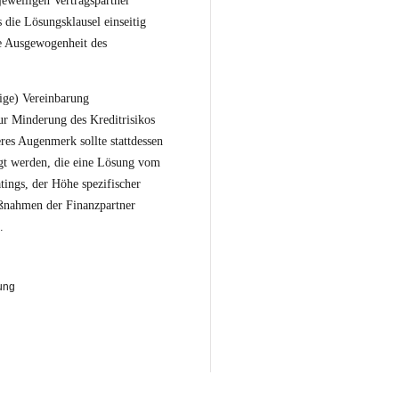
jeweiligen Vertragspartner
s die Lösungsklausel einseitig
ie Ausgewogenheit des
nige) Vereinbarung
ur Minderung des Kreditrisikos
res Augenmerk sollte stattdessen
egt werden, die eine Lösung vom
tings, der Höhe spezifischer
aßnahmen der Finanzpartner
.
ung