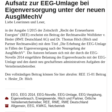
Aufsatz zur EEG-Umlage bei
Eigenversorgung unter der neuen
AusglMechV
Liebe Leserinnen und Leser,
in der Ausgabe 1/2015 der Zeitschrift „Recht der Erneuerbaren
Energien“ (REE) erscheint ein Beitrag der Rechtsanwälte Wolfdieter v.
Hesler (
RWE Deutschland AG
) und Dr. Thomas Höch (
Höch und
Partner Rechtsanwälte
) mit dem Titel „Die Erhebung der EEG-Umlage
in Fällen der Eigenversorgung nach der Neuregelung der
AusglMechV“. Die Autoren befassen sich mit der durch die EEG-
Novelle 2014 eingeführte Belastung des Eigenverbrauchs mit der EEG-
Umlage und den damit neu geschaffenen administrativen Aufgaben der
Verteilernetzbetreiber.
Den vollständigen Beitrag können Sie hier abrufen:
REE 15-01 Beitrag
v. Hesler_Dr. Höch
EEG
,
EEG 2014
,
EEG-Novelle
,
EEG-Umlage
,
EEG-Vergütung
,
Eigenverbrauch
,
Energiewende
,
Höch und Partner
,
Örtliche
Verteilernetzbetreiber
,
REE
,
RWE
,
RWE Deutschland
Allgemein
,
EEG
,
KWKG
,
Netzbetrieb