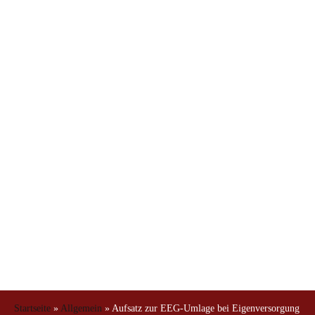
Eigenversorgung
unter der neuen
AusglMechV
Startseite
»
Allgemein
»
Aufsatz zur EEG-Umlage bei Eigenversorgung