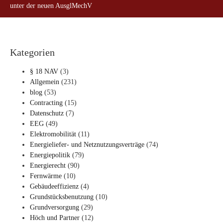
unter der neuen AusglMechV
Kategorien
§ 18 NAV
(3)
Allgemein
(231)
blog
(53)
Contracting
(15)
Datenschutz
(7)
EEG
(49)
Elektromobilität
(11)
Energieliefer- und Netznutzungsverträge
(74)
Energiepolitik
(79)
Energierecht
(90)
Fernwärme
(10)
Gebäudeeffizienz
(4)
Grundstücksbenutzung
(10)
Grundversorgung
(29)
Höch und Partner
(12)