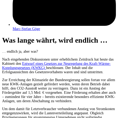
Marc-Stefan Göge
Was lange währt, wird endlich …
… endlich ja, aber was?
Nach eingehenden Diskussionen unter erheblichem Zeitdruck hat heute das
Kabinett den
Entwurf eines Gesetzes zur Neuregelung des Kraft-Wärme-
Kopplungsgesetzes (KWKG)
beschlossen. Der Inhalt und die
Erfolgsaussichten des Gesetzesvorhabens waren und sind umstritten.
Zur Erreichung der Klimaziele der Bundesregierung sollen fortan vor allem
neue KWK-Anlagen gezielt gefördert werden, wenn deren Betrieb dabei
hilft, den CO2-Ausstoß weiter zu verringern. Dazu ist ein Anstieg der
Fördergelder auf 1,5 Mrd. € vorgesehen. Eine Förderung erhalten aber auch
– zumindest für vier Jahre – bereits existierende besonders effiziente KWK-
Anlagen, um deren Abschaltung zu verhindern.
Um dem damit für Letztverbraucher verbundenen Anstieg von Stromkosten
entgegenzuwirken, wird die Lastenverteileilung angepasst. Obgleich
Privilegierungen für stromintensive Unternehmen nicht vollständig