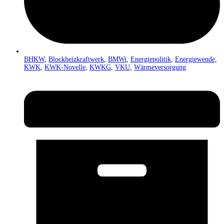
BHKW
,
Blockheizkraftwerk
,
BMWi
,
Energiepolitik
,
Energiewende
,
KWK
,
KWK-Novelle
,
KWKG
,
VKU
,
Wärmeversorgung