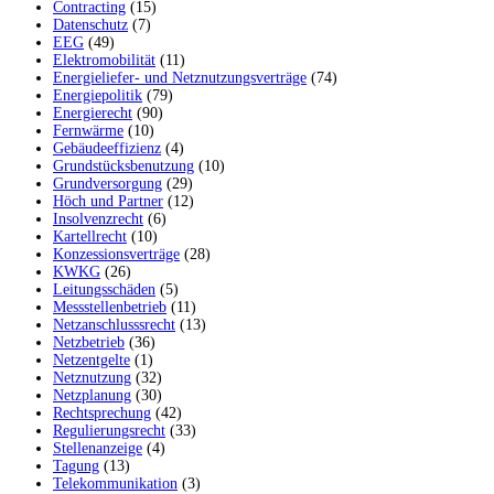
Contracting
(15)
Datenschutz
(7)
EEG
(49)
Elektromobilität
(11)
Energieliefer- und Netznutzungsverträge
(74)
Energiepolitik
(79)
Energierecht
(90)
Fernwärme
(10)
Gebäudeeffizienz
(4)
Grundstücksbenutzung
(10)
Grundversorgung
(29)
Höch und Partner
(12)
Insolvenzrecht
(6)
Kartellrecht
(10)
Konzessionsverträge
(28)
KWKG
(26)
Leitungsschäden
(5)
Messstellenbetrieb
(11)
Netzanschlusssrecht
(13)
Netzbetrieb
(36)
Netzentgelte
(1)
Netznutzung
(32)
Netzplanung
(30)
Rechtsprechung
(42)
Regulierungsrecht
(33)
Stellenanzeige
(4)
Tagung
(13)
Telekommunikation
(3)