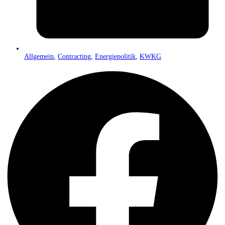
Allgemein
,
Contracting
,
Energiepolitik
,
KWKG