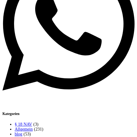
Kategorien
§ 18 NAV
(3)
Allgemein
(231)
blog
(53)