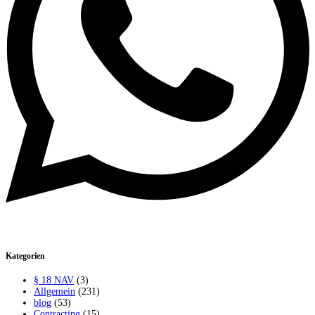
Kategorien
§ 18 NAV
(3)
Allgemein
(231)
blog
(53)
Contracting
(15)