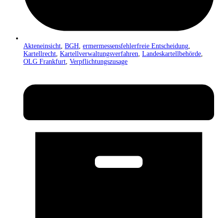
Akteneinsicht
,
BGH
,
ermermessensfehlerfreie Entscheidung
,
Kartellrecht
,
Kartellverwaltungsverfahren
,
Landeskartellbehörde
,
OLG Frankfurt
,
Verpflichtungszusage