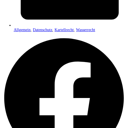
Allgemein
,
Datenschutz
,
Kartellrecht
,
Wasserrecht