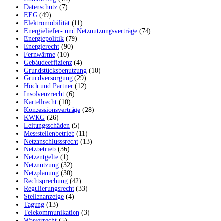
Datenschutz
(7)
EEG
(49)
Elektromobilität
(11)
Energieliefer- und Netznutzungsverträge
(74)
Energiepolitik
(79)
Energierecht
(90)
Fernwärme
(10)
Gebäudeeffizienz
(4)
Grundstücksbenutzung
(10)
Grundversorgung
(29)
Höch und Partner
(12)
Insolvenzrecht
(6)
Kartellrecht
(10)
Konzessionsverträge
(28)
KWKG
(26)
Leitungsschäden
(5)
Messstellenbetrieb
(11)
Netzanschlusssrecht
(13)
Netzbetrieb
(36)
Netzentgelte
(1)
Netznutzung
(32)
Netzplanung
(30)
Rechtsprechung
(42)
Regulierungsrecht
(33)
Stellenanzeige
(4)
Tagung
(13)
Telekommunikation
(3)
Wasserrecht
(5)