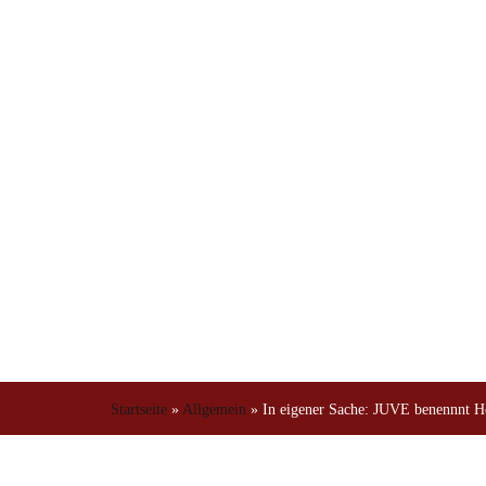
Energierech
Startseite
»
Allgemein
»
In eigener Sache: JUVE benennnt Höc