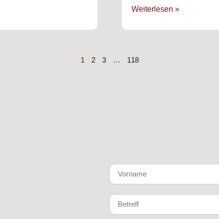
Weiterlesen »
1
2
3
…
118