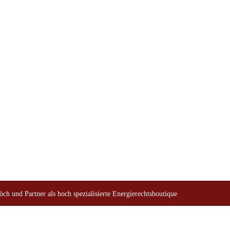
tsboutique
h und Partner als hoch spezialisierte Energierechtsboutique