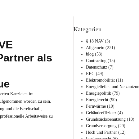
Kategorien
UVE
§ 18 NAV
(3)
Allgemein
(231)
artner als
blog
(53)
Contracting
(15)
Datenschutz
(7)
EEG
(49)
ue
Elektromobilität
(11)
Energieliefer- und Netznutzu
Energiepolitik
(79)
ierten Kanzleien im
Energierecht
(90)
aufgenommen worden zu sein.
Fernwärme
(10)
ng und die Bereitschaft,
Gebäudeeffizienz
(4)
rofessionelle Arbeitsweise zu
Grundstücksbenutzung
(10)
Grundversorgung
(29)
Höch und Partner
(12)
Insolvenzrecht
(6)