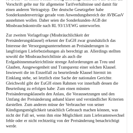
Vorschrift gelte nur für allgemeine Tarifverhältnisse und damit für
einen anderen Vertragstyp. Der deutsche Gesetzgeber habe
Sonderkundenverträge gerade vom Anwendungsbereich der AVBGasV
ausnehmen wollen. Daher seien die Sonderkunden-AGB der
Missbrauchskontrolle nach RL 93/13/EWG unterworfen.
Zur zweiten Vorlagefrage (Missbräuchlichkeit der
Preisänderungsklausel) erkennt der EuGH zwar grundsätzlich das
Interesse der Versorgungsunternehmen an Preisänderungen in
langfristigen Lieferbeziehungen als berechtigt an. Allerdings stellten
sowohl die Missbrauchsrichtlinie als auch die
Erdgasbinnenmarktrichtlinie strenge Anforderungen an Treu und
Glauben, Ausgewogenheit und Transparenz einer solchen Klausel.
Inwieweit die im Einzelfall zu beurteilende Klausel hiermit im
Einklang stehe, sei letztlich eine Sache der nationalen Gerichte.
Gleichwohl gibt der EuGH einen Rahmen vor innerhalb dessen die
Beurteilung zu erfolgen habe: Zum einen müssten
Preisänderungsklauseln den Anlass, die Voraussetzungen und den
Umfang der Preisänderung anhand klarer und verständlicher Kriterien
darstellen. Zum anderen müsse der Verbraucher von seiner
Kündigungsmöglichkeit tatsächlich Gebrauch machen können, was
nicht der Fall sei, wenn ihm eine Möglichkeit zum Lieferantenwechsel
fehle oder er nicht rechtzeitig von der Preisänderung benachrichtigt
werde.