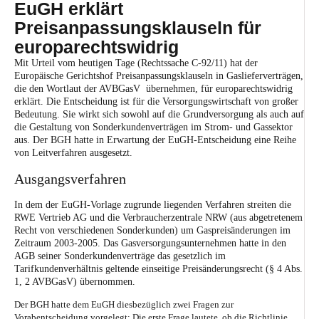
EuGH erklärt
Preisanpassungsklauseln für
europarechtswidrig
Mit
Urteil vom heutigen Tage (Rechtssache C‑92/11)
hat der
Europäische Gerichtshof Preisanpassungsklauseln in Gaslieferverträgen,
die den Wortlaut der AVBGasV übernehmen, für europarechtswidrig
erklärt. Die Entscheidung ist für die Versorgungswirtschaft von großer
Bedeutung. Sie wirkt sich sowohl auf die Grundversorgung als auch auf
die Gestaltung von Sonderkundenverträgen im Strom- und Gassektor
aus. Der BGH hatte in Erwartung der EuGH-Entscheidung eine Reihe
von Leitverfahren ausgesetzt.
Ausgangsverfahren
In dem der EuGH-Vorlage zugrunde liegenden Verfahren streiten die
RWE Vertrieb AG und die Verbraucherzentrale NRW (aus abgetretenem
Recht von verschiedenen Sonderkunden) um Gaspreisänderungen im
Zeitraum 2003-2005. Das Gasversorgungsunternehmen hatte in den
AGB seiner Sonderkundenverträge das gesetzlich im
Tarifkundenverhältnis geltende einseitige Preisänderungsrecht (
§ 4 Abs.
1, 2 AVBGasV
) übernommen.
Der BGH hatte dem EuGH diesbezüglich
zwei Fragen zur
Vorabentscheidung
vorgelegt
: Die erste Frage
lautete, ob die Richtlinie