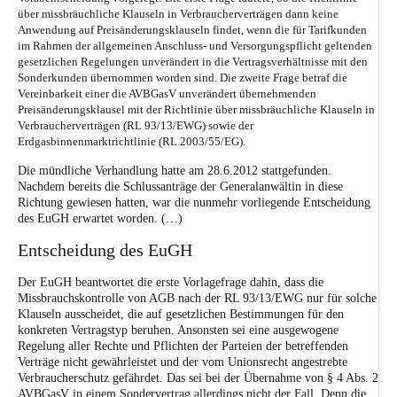
über missbräuchliche Klauseln in Verbraucherverträgen dann keine
Anwendung auf Preisänderungsklauseln findet, wenn die für Tarifkunden
im Rahmen der allgemeinen Anschluss- und Versorgungspflicht geltenden
gesetzlichen Regelungen unverändert in die Vertragsverhältnisse mit den
Sonderkunden übernommen worden sind. Die zweite Frage betraf die
Vereinbarkeit einer die AVBGasV unverändert übernehmenden
Preisänderungsklausel mit der Richtlinie über missbräuchliche Klauseln in
Verbraucherverträgen (
RL 93/13/EWG
) sowie der
Erdgasbinnenmarktrichtlinie (
RL 2003/55/EG
).
Die mündliche Verhandlung hatte am 28.6.2012 stattgefunden.
Nachdem bereits die Schlussanträge der Generalanwältin in diese
Richtung gewiesen hatten, war die nunmehr vorliegende Entscheidung
des EuGH erwartet worden.
(…)
Entscheidung des EuGH
Der EuGH beantwortet die erste Vorlagefrage dahin, dass die
Missbrauchskontrolle von AGB nach der RL 93/13/EWG nur für solche
Klauseln ausscheidet, die auf gesetzlichen Bestimmungen für den
konkreten Vertragstyp beruhen. Ansonsten sei eine ausgewogene
Regelung aller Rechte und Pflichten der Parteien der betreffenden
Verträge nicht gewährleistet und der vom Unionsrecht angestrebte
Verbraucherschutz gefährdet. Das sei bei der Übernahme von § 4 Abs. 2
AVBGasV in einem Sondervertrag allerdings nicht der Fall. Denn die