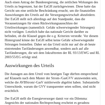
Auch einen Antrag der Bundesregierung, die zeitlichen Wirkungen des
Urteils zu begrenzen, hat der EuGH zurückgewiesen. Diese hatte das
Gericht um eine zeitliche Beschränkung ersucht, um die finanziellen
Auswirkungen des Urteils auf die Versorgungswirtschaft abzufedern.
Der EuGH stellt sich allerdings auf den Standpunkt, dass die
Voraussetzungen für einen Rückwirkungsausschluss der
Urteilswirkungen (namentlich: Gefahr schwerwiegender Störungen)
nicht vorlägen. Letztlich habe das nationale Gericht darüber zu
befinden, ob die Klausel gegen die o.g. Kriterien verstoße. Vor diesem
Hintergrund könne der EuGH selbst keine Gefahr schwerwiegender
Störungen feststellen. Daher sei das Urteil nicht nur auf die ab heute
eintretenden Tarifänderungen anwendbar, sondern auch auf alle
Tarifänderungen, die seit dem Inkrafttreten der RL 93/13/EWG und RL
2003/55/EG erfolgt sind.
Auswirkungen des Urteils
Die Aussagen aus dem Urteil vom heutigen Tage dürften entsprechend
auf Klauseln nach dem Muster der
Strom-
/
GasGVV
anzuwenden sein,
welche die AVBStrom/-GasV mittlerweile abgelöst haben. Substantielle
Unterschiede, warum die GVV transparenter seien sollten, sind nicht
ersichtlich.
Der EuGH stellt die Energieversorger damit vor ein Dilemma:
Angesichts der nationalen Rechtsprechung erscheint es geradezu