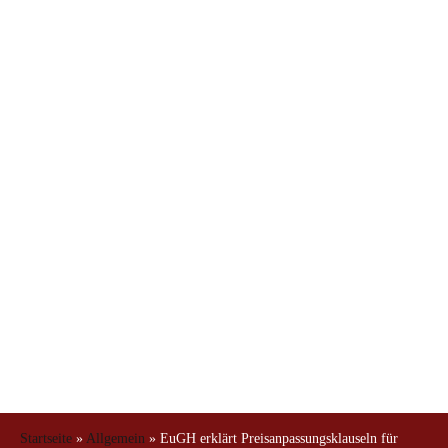
für
europarechtswidrig
Startseite
»
Allgemein
»
EuGH erklärt Preisanpassungsklauseln für