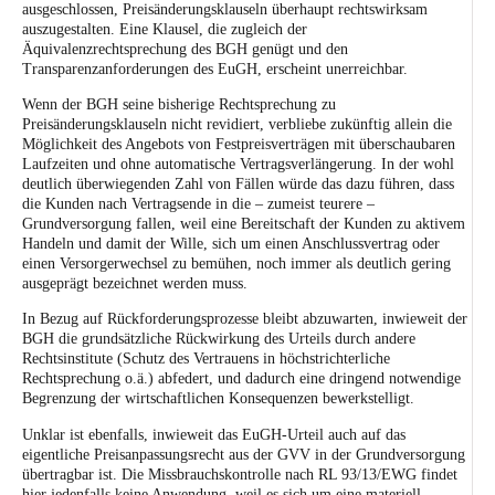
ausgeschlossen, Preisänderungsklauseln überhaupt rechtswirksam
auszugestalten. Eine Klausel, die zugleich der
Äquivalenzrechtsprechung des BGH
genügt und den
Transparenzanforderungen des EuGH, erscheint unerreichbar.
Wenn der BGH seine bisherige Rechtsprechung zu
Preisänderungsklauseln nicht revidiert, verbliebe zukünftig allein die
Möglichkeit des Angebots von Festpreisverträgen mit überschaubaren
Laufzeiten und ohne automatische Vertragsverlängerung. In der wohl
deutlich überwiegenden Zahl von Fällen würde das dazu führen, dass
die Kunden nach Vertragsende in die – zumeist teurere –
Grundversorgung fallen, weil eine Bereitschaft der Kunden zu aktivem
Handeln und damit der Wille, sich um einen Anschlussvertrag oder
einen Versorgerwechsel zu bemühen, noch immer als deutlich gering
ausgeprägt bezeichnet werden muss.
In Bezug auf Rückforderungsprozesse bleibt abzuwarten, inwieweit der
BGH die grundsätzliche Rückwirkung des Urteils durch andere
Rechtsinstitute (Schutz des Vertrauens in höchstrichterliche
Rechtsprechung o.ä.) abfedert, und dadurch eine dringend notwendige
Begrenzung der wirtschaftlichen Konsequenzen bewerkstelligt.
Unklar ist ebenfalls, inwieweit das EuGH-Urteil auch auf das
eigentliche Preisanpassungsrecht aus der GVV in der Grundversorgung
übertragbar ist. Die Missbrauchskontrolle nach RL 93/13/EWG findet
hier jedenfalls keine Anwendung, weil es sich um eine materiell-