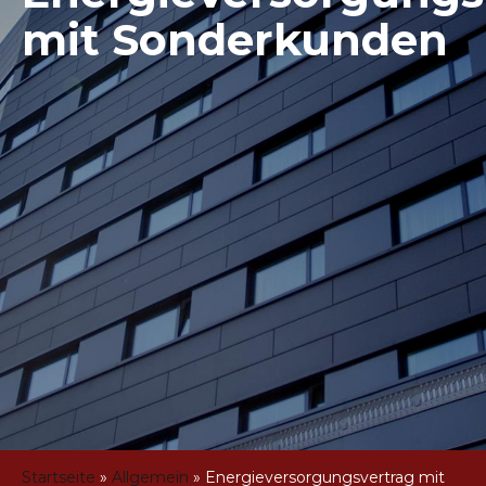
mit Sonderkunden
Startseite
»
Allgemein
»
Energieversorgungsvertrag mit