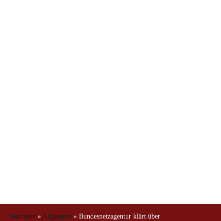
Mieterstrommodelle
auf
Startseite
»
Allgemein
»
Bundesnetzagentur klärt über