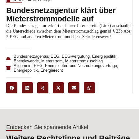
Bundesnetzagentur klärt über
Mieterstrommodelle auf
Die Bundesnetzagentur erklärt auf ihrer Internetseite (
Link
) anschaulich
die Unterschiede zwischen dem Mieterstromzuschlag gemäß § 23b Abs.
2 EEG und anderen Mieterstrommodellen. Sehr lesenswert!
Bundesnetzagentur
,
EEG
,
EEG-Vergütung
,
Energiepolitik
,
Energiewende
,
Mieterstrom
,
Mieterstromzuschlag
Allgemein
,
EEG
,
Energieliefer- und Netznutzungsverträge
,
Energiepolitik
,
Energierecht
Entdecken Sie spannende Artikel
Weitere Rechtstipps und Beiträge