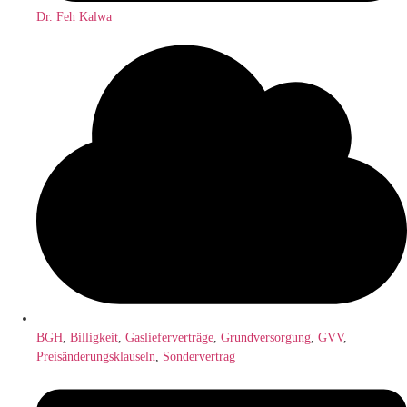
Dr. Feh Kalwa
BGH
,
Billigkeit
,
Gaslieferverträge
,
Grundversorgung
,
GVV
,
Preisänderungsklauseln
,
Sondervertrag