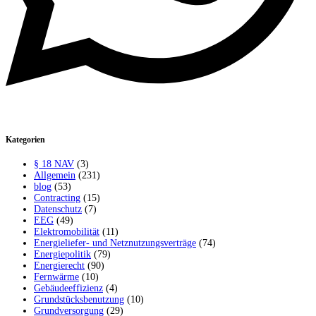
Kategorien
§ 18 NAV
(3)
Allgemein
(231)
blog
(53)
Contracting
(15)
Datenschutz
(7)
EEG
(49)
Elektromobilität
(11)
Energieliefer- und Netznutzungsverträge
(74)
Energiepolitik
(79)
Energierecht
(90)
Fernwärme
(10)
Gebäudeeffizienz
(4)
Grundstücksbenutzung
(10)
Grundversorgung
(29)