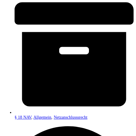
§ 18 NAV
,
Allgemein
,
Netzanschlusssrecht