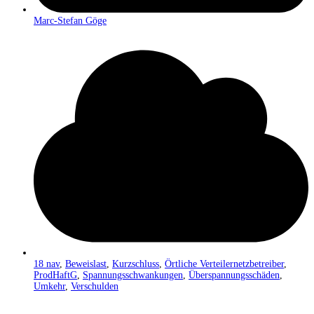
Marc-Stefan Göge
18 nav
,
Beweislast
,
Kurzschluss
,
Örtliche Verteilernetzbetreiber
,
ProdHaftG
,
Spannungsschwankungen
,
Überspannungsschäden
,
Umkehr
,
Verschulden