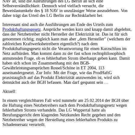
NAV an, sind die Ausführungen des LG Berlin an sich eine
Selbstverständlichkeit. Dennoch wird vielfach versucht, die
Beweislastumkehr des § 18 NAV in unzulässiger Weise auszudehnen. Von
daher trägt das Urteil des LG Berlin zur Rechtsklarheit bei.
Interessant sind auch die Ausführungen am Ende des Urteils zum
Produkthaftungsgesetz
. Ansprüche werden kurz und knapp damit abgelehnt,
dass der Netzbetreiber nicht Hersteller der Elektrizität ist. Das ist für sich
genommen richtig; zugleich kann man aber „dem Hersteller“ (welchem der
zahlreichen Kraftwerksbetreibern eigentlich?) nach dem
Produkthaftungsgesetz nicht die Verantwortung für einen Kurzschluss im
Netz aufbürden. Man kommt dann zu der fast schon rechtsphilosophisch
anmutenden Frage, ob es fehlerhaften Strom überhaupt geben kann. Damit
haben sich schon im Zusammenhang mit den BGB-
Gewährleistungsansprüchen Rossel/Schöne in ET 2004, 113
auseinandergesetzt. Zur Info: Mit der Frage, wie das ProdHaftG
praxistauglich auf das Produkt Elektrizität anzuwenden ist, wird sich
demnächst auch der BGH befassen. Man darf gespannt sein …
Aktuell:
In einem vergleichbaren Fall wird nunmehr am 25.02.2014 der BGH über
die Haftung eines Netzbetreibers nach dem Produkthaftungsgesetz wegen
fehlerhaften Stroms verhandeln. Das LG Wuppertal hatte als
Berufungsgericht dem klagenden Netzkunden Recht gegeben und den
Netzbetreiber wegen der Herstellung eines fehlerhaften Produkts zu
Schadensersatz verurteilt.