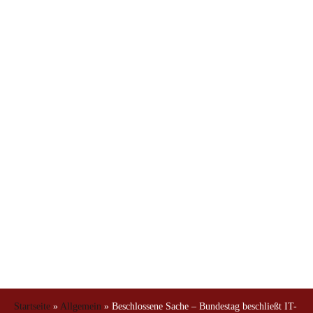
Sicherheitsgesetz –
mehr als eine
Randnotiz
Startseite
»
Allgemein
»
Beschlossene Sache – Bundestag beschließt IT-